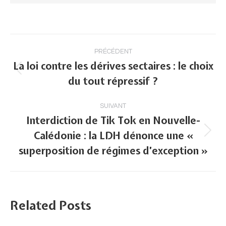
Navigation
PRÉCÉDENT
article
La loi contre les dérives sectaires : le choix
Article
du tout répressif ?
précédent
:
SUIVANT
Interdiction de Tik Tok en Nouvelle-
Calédonie : la LDH dénonce une «
Article
superposition de régimes d’exception »
suivant
:
Related Posts