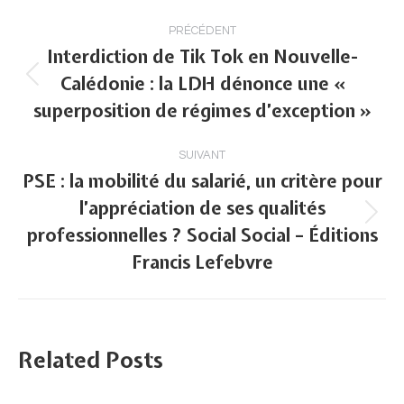
Navigation
PRÉCÉDENT
article
Interdiction de Tik Tok en Nouvelle-
Calédonie : la LDH dénonce une «
Article
superposition de régimes d’exception »
précédent
:
SUIVANT
PSE : la mobilité du salarié, un critère pour
l’appréciation de ses qualités
Article
professionnelles ? Social Social – Éditions
suivant
Francis Lefebvre
:
Related Posts