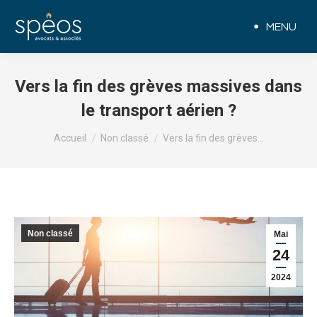
MENU
Vers la fin des grèves massives dans
le transport aérien ?
Vous êtes ici :
Accueil
Non classé
Vers la fin des grèves…
Non classé
Mai
24
2024