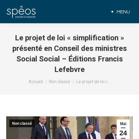
MENU
Le projet de loi « simplification »
présenté en Conseil des ministres
Social Social – Éditions Francis
Lefebvre
Vous êtes ici :
Accueil
Non classé
Le projet de loi «…
Non classé
Mai
24