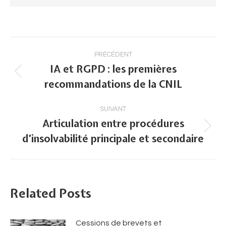
Navigation
PRÉCÉDENT
article
IA et RGPD : les premières
Article
recommandations de la CNIL
précédent
:
SUIVANT
Articulation entre procédures
Article
d’insolvabilité principale et secondaire
suivant
:
Related Posts
Cessions de brevets et