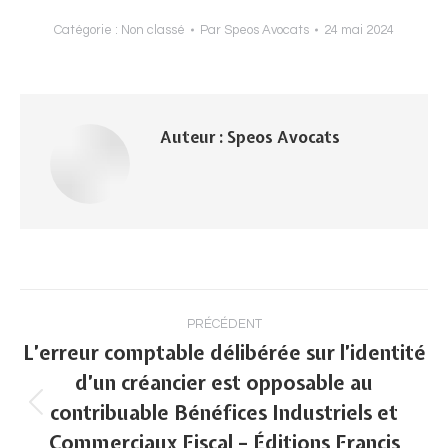
Catégorie :
Non classé
Par
Speos Avocats
24 mai 2024
Auteur :
Speos Avocats
Navigation
PRÉCÉDENT
article
L’erreur comptable délibérée sur l’identité
d’un créancier est opposable au
contribuable Bénéfices Industriels et
Article
Commerciaux Fiscal – Éditions Francis
précédent