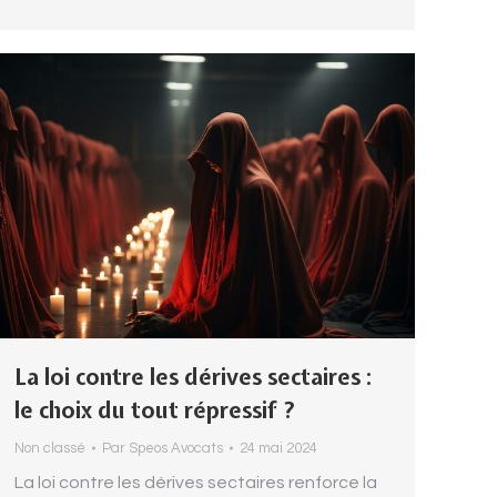
La loi contre les dérives sectaires :
le choix du tout répressif ?
Non classé
Par
Speos Avocats
24 mai 2024
La loi contre les dérives sectaires renforce la