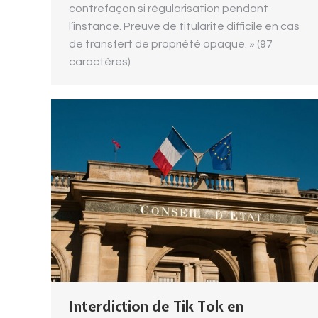
contrefaçon si régularisation pendant
l’instance. Preuve de titularité difficile en cas
de transfert de propriété opaque. » (97
caractères)
Interdiction de Tik Tok en