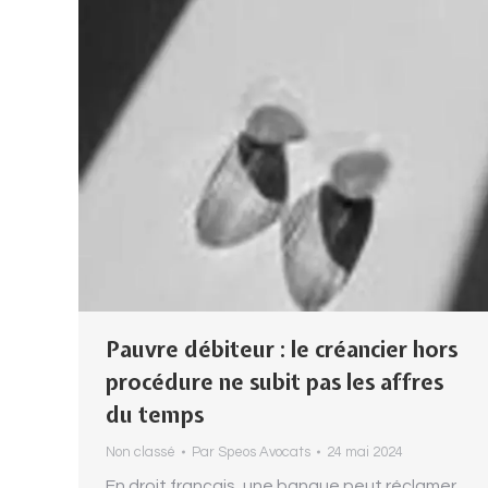
Pauvre débiteur : le créancier hors
procédure ne subit pas les affres
du temps
Non classé
Par
Speos Avocats
24 mai 2024
En droit français, une banque peut réclamer